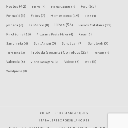
Festes
(42)
Foc
(65)
Flama
(4)
Flama Canigó
(4)
Hemeroteca
(19)
Fotos
(7)
Formació
(5)
Illes
(4)
Llibre
(56)
jornada
(6)
La Mercè
(8)
Països Catalans
(12)
Pirotècnia
(18)
Reus
(6)
Programa Festa Major
(4)
Samarreta
(6)
Sant Joan
(7)
Sant Antoni
(5)
Sant Jordi
(5)
Trobada Gegants i Correfocs
(25)
Tarragona
(3)
Tronada
(4)
València
(6)
Vídeos
(6)
Víbria Tarragona
(3)
web
(5)
Wordpress
(3)
#DIABLESBORGESBLANQUES
#TABALERSBORGESBLANQUES
DIABLES I TABALERS DE LES BORGES BLANQUES-GRUP RECERCA