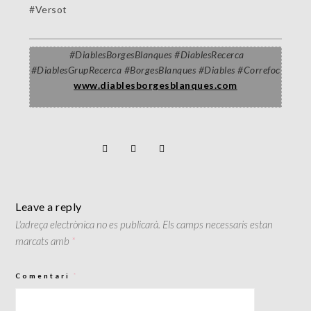
#
Versot
#
DiablesBorgesBlanques
#
DiablesRecerca
#DiablesGrupRecerca
#
BorgesBlanques #Diables #Correfoc
www.diablesborgesblanques.com
Leave a reply
L'adreça electrònica no es publicarà.
Els camps necessaris estan
marcats amb
*
Comentari
*