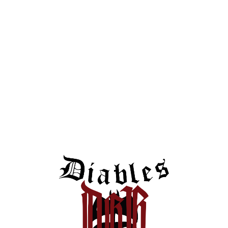
Festes amb Foc
Dades sobre diverses festes amb foc de la cultura popular i
tradicional catalana
Llegir més...
Articles del bloc
0