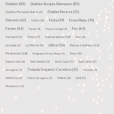
Diables
(83)
Diables Borges Blanques
(85)
Diables Recerca
(25)
Diables Pla Santa Maria
(5)
Dimonis
(42)
Festa
(29)
Festa Major
(30)
Falles
(6)
Festes
(42)
Foc
(65)
Flama
(4)
Flama Canigó
(4)
Hemeroteca
(19)
Fotos
(7)
Formació
(5)
Illes
(4)
Llibre
(56)
jornada
(6)
La Mercè
(8)
Països Catalans
(12)
Pirotècnia
(18)
Reus
(6)
Programa Festa Major
(4)
Samarreta
(6)
Sant Joan
(7)
Sant Antoni
(5)
Sant Jordi
(5)
Trobada Gegants i Correfocs
(25)
Tarragona
(3)
Tronada
(4)
València
(6)
Vídeos
(6)
Víbria Tarragona
(3)
web
(5)
Wordpress
(3)