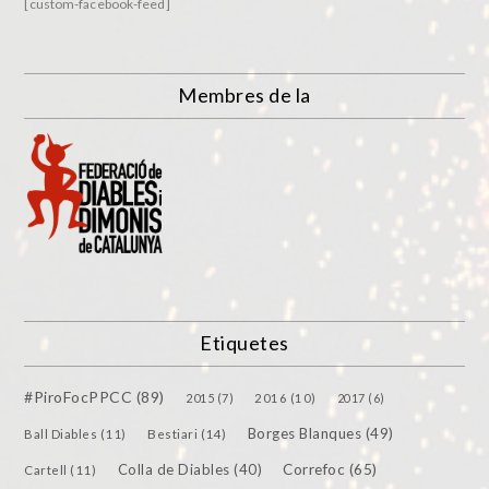
[custom-facebook-feed]
Membres de la
Etiquetes
#PiroFocPPCC
(89)
2015
(7)
2016
(10)
2017
(6)
Borges Blanques
(49)
Bestiari
(14)
Ball Diables
(11)
Colla de Diables
(40)
Correfoc
(65)
Cartell
(11)