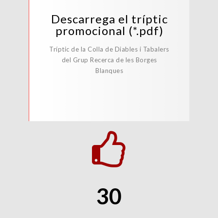
Descarrega el tríptic
promocional (*.pdf)
Tríptic de la Colla de Diables i Tabalers
del Grup Recerca de les Borges
Blanques
3
0