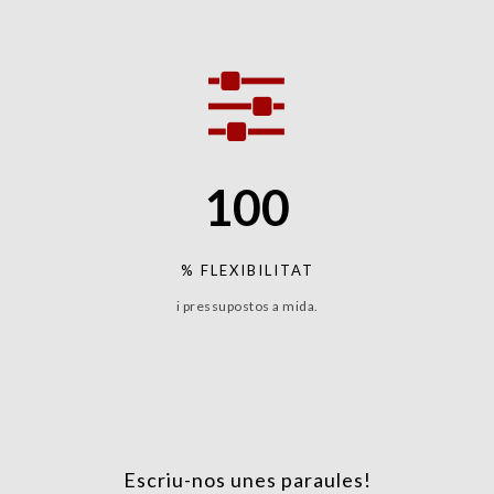
1
0
0
% FLEXIBILITAT
i pressupostos a mida.
Escriu-nos unes paraules!