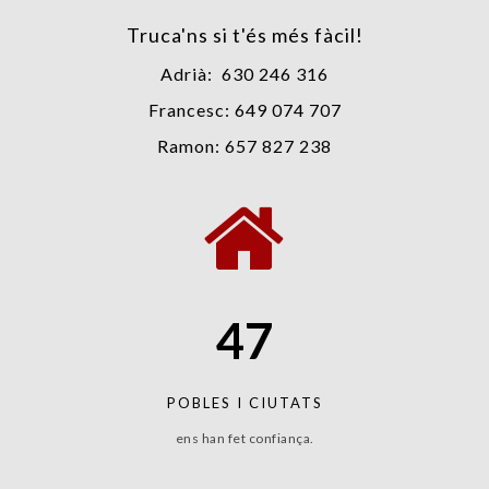
Truca'ns si t'és més fàcil!
Adrià: 630 246 316
Francesc: 649 074 707
Ramon: 657 827 238
4
7
POBLES I CIUTATS
ens han fet confiança.