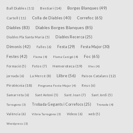
Borges Blanques
(49)
Bestiari
(14)
Ball Diables
(11)
Colla de Diables
(40)
Correfoc
(65)
Cartell
(11)
Diables
(83)
Diables Borges Blanques
(85)
Diables Recerca
(25)
Diables Pla Santa Maria
(5)
Dimonis
(42)
Festa
(29)
Festa Major
(30)
Falles
(6)
Festes
(42)
Foc
(65)
Flama
(4)
Flama Canigó
(4)
Hemeroteca
(19)
Fotos
(7)
Formació
(5)
Illes
(4)
Llibre
(56)
jornada
(6)
La Mercè
(8)
Països Catalans
(12)
Pirotècnia
(18)
Reus
(6)
Programa Festa Major
(4)
Samarreta
(6)
Sant Joan
(7)
Sant Antoni
(5)
Sant Jordi
(5)
Trobada Gegants i Correfocs
(25)
Tarragona
(3)
Tronada
(4)
València
(6)
Vídeos
(6)
Víbria Tarragona
(3)
web
(5)
Wordpress
(3)