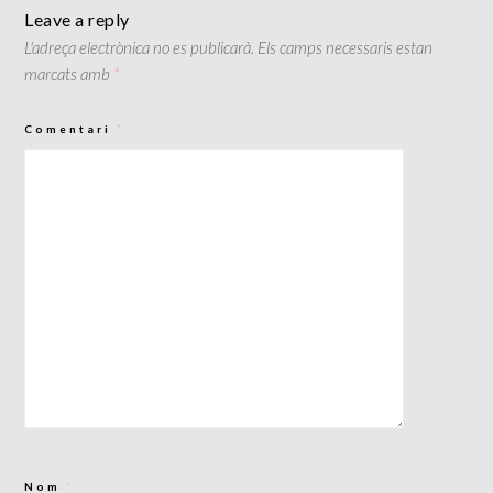
Leave a reply
L'adreça electrònica no es publicarà.
Els camps necessaris estan
marcats amb
*
Comentari
*
Nom
*