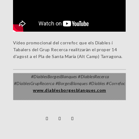
Vídeo promocional del correfoc que els Diables i
Tabalers del Grup Recerca realitzaràn el proper 14
d'agost a el Pla de Santa Maria (Alt Camp) Tarragona.
#
DiablesBorgesBlanques
#
DiablesRecerca
#DiablesGrupRecerca
#
BorgesBlanques #Diables #Correfoc
www.diablesborgesblanques.com