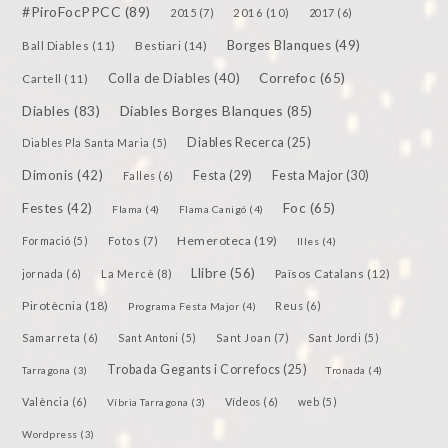
#PiroFocPPCC
(89)
2015
(7)
2016
(10)
2017
(6)
Borges Blanques
(49)
Bestiari
(14)
Ball Diables
(11)
Colla de Diables
(40)
Correfoc
(65)
Cartell
(11)
Diables
(83)
Diables Borges Blanques
(85)
Diables Recerca
(25)
Diables Pla Santa Maria
(5)
Dimonis
(42)
Festa
(29)
Festa Major
(30)
Falles
(6)
Festes
(42)
Foc
(65)
Flama
(4)
Flama Canigó
(4)
Hemeroteca
(19)
Fotos
(7)
Formació
(5)
Illes
(4)
Llibre
(56)
jornada
(6)
La Mercè
(8)
Països Catalans
(12)
Pirotècnia
(18)
Reus
(6)
Programa Festa Major
(4)
Samarreta
(6)
Sant Joan
(7)
Sant Antoni
(5)
Sant Jordi
(5)
Trobada Gegants i Correfocs
(25)
Tarragona
(3)
Tronada
(4)
València
(6)
Vídeos
(6)
Víbria Tarragona
(3)
web
(5)
Wordpress
(3)