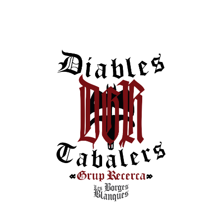
L'adreça electrònica no es publicarà.
Els camps necessaris estan
marcats amb
*
Comentari
*
Nom
*