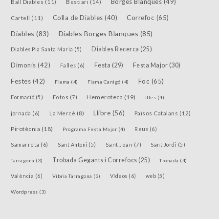
Borges Blanques
(49)
Bestiari
(14)
Ball Diables
(11)
Colla de Diables
(40)
Correfoc
(65)
Cartell
(11)
Diables
(83)
Diables Borges Blanques
(85)
Diables Recerca
(25)
Diables Pla Santa Maria
(5)
Dimonis
(42)
Festa
(29)
Festa Major
(30)
Falles
(6)
Festes
(42)
Foc
(65)
Flama
(4)
Flama Canigó
(4)
Hemeroteca
(19)
Fotos
(7)
Formació
(5)
Illes
(4)
Llibre
(56)
jornada
(6)
La Mercè
(8)
Països Catalans
(12)
Pirotècnia
(18)
Reus
(6)
Programa Festa Major
(4)
Samarreta
(6)
Sant Joan
(7)
Sant Antoni
(5)
Sant Jordi
(5)
Trobada Gegants i Correfocs
(25)
Tarragona
(3)
Tronada
(4)
València
(6)
Vídeos
(6)
Víbria Tarragona
(3)
web
(5)
Wordpress
(3)