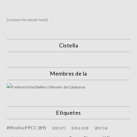
[custom-facebook-feed]
Cistella
Membres de la
Etiquetes
#PiroFocPPCC
(89)
2015
(7)
2016
(10)
2017
(6)