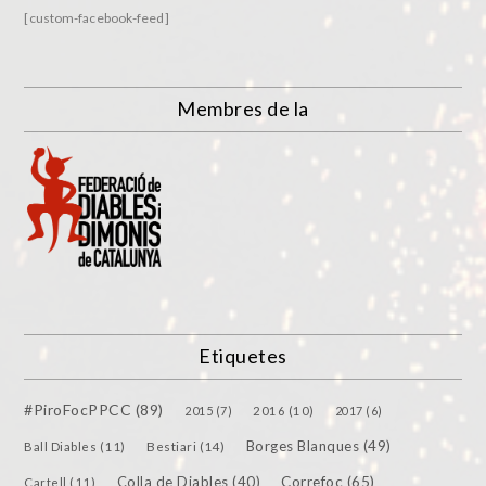
[custom-facebook-feed]
Membres de la
Etiquetes
#PiroFocPPCC
(89)
2015
(7)
2016
(10)
2017
(6)
Borges Blanques
(49)
Bestiari
(14)
Ball Diables
(11)
Colla de Diables
(40)
Correfoc
(65)
Cartell
(11)