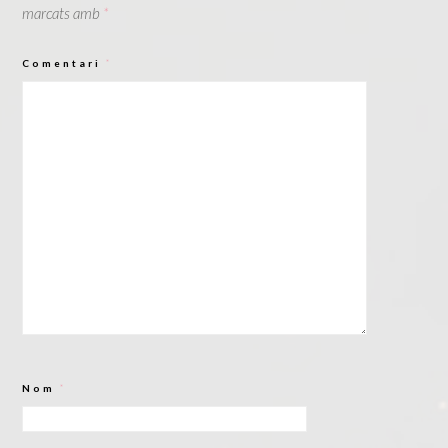
marcats amb
*
Comentari
*
Nom
*