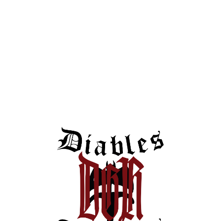
www.firafoc.cat
#
DiablesBorgesBlanques
#
DiablesRecerca
#DiablesGrupRecerca
#
BorgesBlanques #Diables #Correfoc
www.diablesborgesblanques.com
Leave a reply
L'adreça electrònica no es publicarà.
Els camps necessaris estan
marcats amb
*
Comentari
*