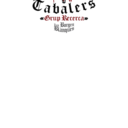
Nom
*
Correu electrònic
*