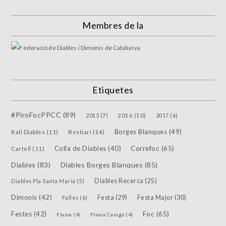
Membres de la
Etiquetes
#PiroFocPPCC
(89)
2015
(7)
2016
(10)
2017
(6)
Borges Blanques
(49)
Bestiari
(14)
Ball Diables
(11)
Colla de Diables
(40)
Correfoc
(65)
Cartell
(11)
Diables
(83)
Diables Borges Blanques
(85)
Diables Recerca
(25)
Diables Pla Santa Maria
(5)
Dimonis
(42)
Festa
(29)
Festa Major
(30)
Falles
(6)
Festes
(42)
Foc
(65)
Flama
(4)
Flama Canigó
(4)