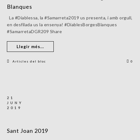
Blanques
La #Diablessa, la #Samarreta2019 us presenta, i amb orgull,
en desfilada us la ensenya! #DiablesBorgesBlanques
#SamarretaDGR209 Share
Llegir més...
Articles del bloc
0
21
JUNY
2019
Sant Joan 2019