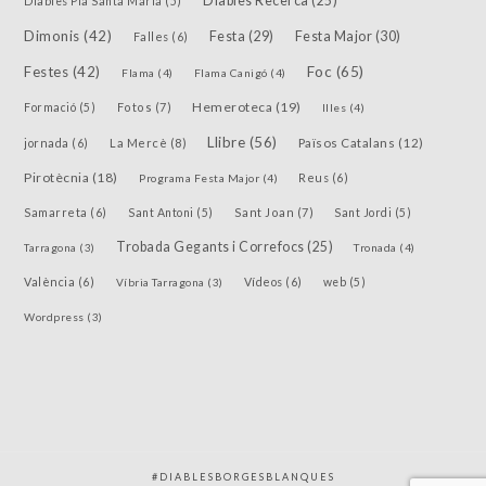
Diables Recerca
(25)
Diables Pla Santa Maria
(5)
Dimonis
(42)
Festa
(29)
Festa Major
(30)
Falles
(6)
Festes
(42)
Foc
(65)
Flama
(4)
Flama Canigó
(4)
Hemeroteca
(19)
Fotos
(7)
Formació
(5)
Illes
(4)
Llibre
(56)
jornada
(6)
La Mercè
(8)
Països Catalans
(12)
Pirotècnia
(18)
Reus
(6)
Programa Festa Major
(4)
Samarreta
(6)
Sant Joan
(7)
Sant Antoni
(5)
Sant Jordi
(5)
Trobada Gegants i Correfocs
(25)
Tarragona
(3)
Tronada
(4)
València
(6)
Vídeos
(6)
Víbria Tarragona
(3)
web
(5)
Wordpress
(3)
#DIABLESBORGESBLANQUES