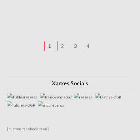
1
2
3
4
Xarxes Socials
[custom-facebook-feed]