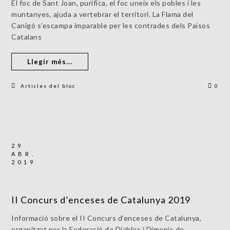
El foc de Sant Joan, purifica, el foc uneix els pobles i les
muntanyes, ajuda a vertebrar el territori. La Flama del
Canigó s’escampa imparable per les contrades dels Països
Catalans
Llegir més...
Articles del bloc
0
29
ABR.
2019
II Concurs d’enceses de Catalunya 2019
Informació sobre el II Concurs d’enceses de Catalunya,
organitzat per la Federació de Diables i Dimonis de