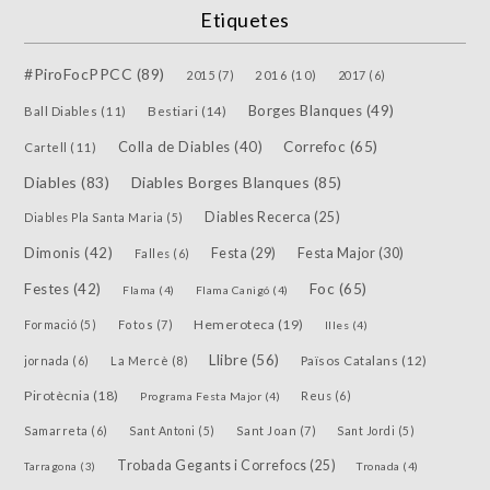
Etiquetes
#PiroFocPPCC
(89)
2015
(7)
2016
(10)
2017
(6)
Borges Blanques
(49)
Bestiari
(14)
Ball Diables
(11)
Colla de Diables
(40)
Correfoc
(65)
Cartell
(11)
Diables
(83)
Diables Borges Blanques
(85)
Diables Recerca
(25)
Diables Pla Santa Maria
(5)
Dimonis
(42)
Festa
(29)
Festa Major
(30)
Falles
(6)
Festes
(42)
Foc
(65)
Flama
(4)
Flama Canigó
(4)
Hemeroteca
(19)
Fotos
(7)
Formació
(5)
Illes
(4)
Llibre
(56)
jornada
(6)
La Mercè
(8)
Països Catalans
(12)
Pirotècnia
(18)
Reus
(6)
Programa Festa Major
(4)
Samarreta
(6)
Sant Joan
(7)
Sant Antoni
(5)
Sant Jordi
(5)
Trobada Gegants i Correfocs
(25)
Tarragona
(3)
Tronada
(4)