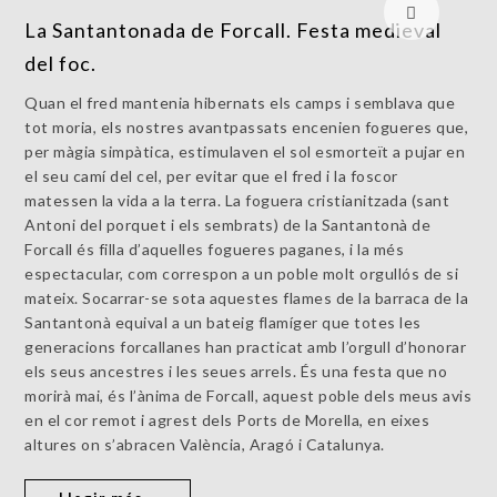
La Santantonada de Forcall. Festa medieval
del foc.
Quan el fred mantenia hibernats els camps i semblava que
tot moria, els nostres avantpassats encenien fogueres que,
per màgia simpàtica, estimulaven el sol esmorteït a pujar en
el seu camí del cel, per evitar que el fred i la foscor
matessen la vida a la terra. La foguera cristianitzada (sant
Antoni del porquet i els sembrats) de la Santantonà de
Forcall és filla d’aquelles fogueres paganes, i la més
espectacular, com correspon a un poble molt orgullós de si
mateix. Socarrar-se sota aquestes flames de la barraca de la
Santantonà equival a un bateig flamíger que totes les
generacions forcallanes han practicat amb l’orgull d’honorar
els seus ancestres i les seues arrels. És una festa que no
morirà mai, és l’ànima de Forcall, aquest poble dels meus avis
en el cor remot i agrest dels Ports de Morella, en eixes
altures on s’abracen València, Aragó i Catalunya.