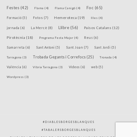
Festes
(42)
Foc
(65)
Flama
(4)
Flama Canigó
(4)
Hemeroteca
(19)
Fotos
(7)
Formació
(5)
Illes
(4)
Llibre
(56)
jornada
(6)
La Mercè
(8)
Països Catalans
(12)
Pirotècnia
(18)
Reus
(6)
Programa Festa Major
(4)
Samarreta
(6)
Sant Joan
(7)
Sant Antoni
(5)
Sant Jordi
(5)
Trobada Gegants i Correfocs
(25)
Tarragona
(3)
Tronada
(4)
València
(6)
Vídeos
(6)
Víbria Tarragona
(3)
web
(5)
Wordpress
(3)
#DIABLESBORGESBLANQUES
#TABALERSBORGESBLANQUES