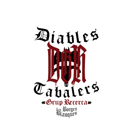
És un manual de consells i recomanacions alhora
d’organitzar esdeveniments de cultura tradicioinal, des de
concerts, a grans cercaviles o altres grans espectacles.
Llegir més...
Hemeroteca
0
Xarxes Socials