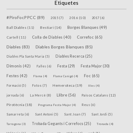
Etiquetes
#PiroFocPPCC
(89)
2015
(7)
2016
(10)
2017
(6)
Borges Blanques
(49)
Bestiari
(14)
Ball Diables
(11)
Colla de Diables
(40)
Correfoc
(65)
Cartell
(11)
Diables
(83)
Diables Borges Blanques
(85)
Diables Recerca
(25)
Diables Pla Santa Maria
(5)
Dimonis
(42)
Festa
(29)
Festa Major
(30)
Falles
(6)
Festes
(42)
Foc
(65)
Flama
(4)
Flama Canigó
(4)
Hemeroteca
(19)
Fotos
(7)
Formació
(5)
Illes
(4)
Llibre
(56)
jornada
(6)
La Mercè
(8)
Països Catalans
(12)
Pirotècnia
(18)
Reus
(6)
Programa Festa Major
(4)
Samarreta
(6)
Sant Joan
(7)
Sant Antoni
(5)
Sant Jordi
(5)
Trobada Gegants i Correfocs
(25)
Tarragona
(3)
Tronada
(4)