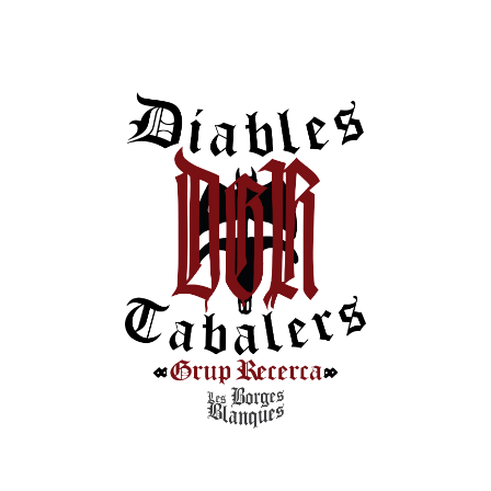
Espurnes de Festa. Parlaments Pòrtic de Sant Antoni
publicat per l’Ajuntament de Sa Pobla al 2007 i escrit per
Alexandre Ballester.
Llegir més...
Hemeroteca
0
Xarxes Socials