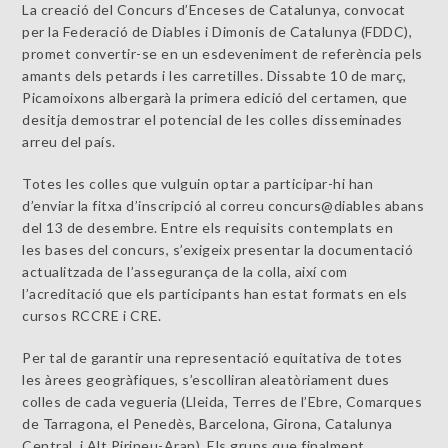
La creació del Concurs d’Enceses de Catalunya, convocat
per la Federació de Diables i Dimonis de Catalunya (FDDC),
promet convertir-se en un esdeveniment de referència pels
amants dels petards i les carretilles. Dissabte 10 de març,
Picamoixons albergarà la primera edició del certamen, que
desitja demostrar el potencial de les colles disseminades
arreu del país.
Totes les colles que vulguin optar a participar-hi han
d’enviar la fitxa d’inscripció al correu concurs@diables abans
del 13 de desembre. Entre els requisits contemplats en
les bases del concurs, s’exigeix presentar la documentació
actualitzada de l’assegurança de la colla, així com
l’acreditació que els participants han estat formats en els
cursos RCCRE i CRE.
Per tal de garantir una representació equitativa de totes
les àrees geogràfiques, s’escolliran aleatòriament dues
colles de cada vegueria (Lleida, Terres de l’Ebre, Comarques
de Tarragona, el Penedès, Barcelona, Girona, Catalunya
Central, i Alt Pirineu-Aran). Els grups que finalment