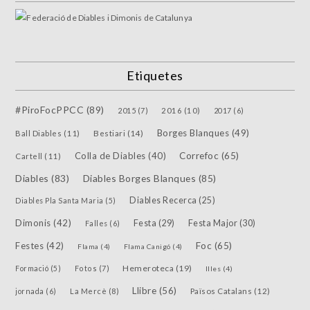
Etiquetes
#PiroFocPPCC
(89)
2015
(7)
2016
(10)
2017
(6)
Borges Blanques
(49)
Bestiari
(14)
Ball Diables
(11)
Colla de Diables
(40)
Correfoc
(65)
Cartell
(11)
Diables
(83)
Diables Borges Blanques
(85)
Diables Recerca
(25)
Diables Pla Santa Maria
(5)
Dimonis
(42)
Festa
(29)
Festa Major
(30)
Falles
(6)
Festes
(42)
Foc
(65)
Flama
(4)
Flama Canigó
(4)
Hemeroteca
(19)
Fotos
(7)
Formació
(5)
Illes
(4)
Llibre
(56)
jornada
(6)
La Mercè
(8)
Països Catalans
(12)