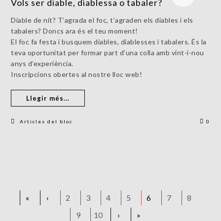
Vols ser diable, diablessa o tabaler?
Diable de nit? T’agrada el foc, t’agraden els diables i els
tabalers? Doncs ara és el teu moment!
El foc fa festa i busquem diables, diablesses i tabalers. És la
teva oportunitat per formar part d’una colla amb vint-i-nou
anys d’experiència.
Inscripcions obertes al nostre lloc web!
Llegir més...
Articles del bloc
0
«
‹
2
3
4
5
6
7
8
9
10
›
»