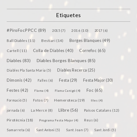
Etiquetes
#PiroFocPPCC
(89)
2015
(7)
2016
(10)
2017
(6)
Borges Blanques
(49)
Bestiari
(14)
Ball Diables
(11)
Colla de Diables
(40)
Correfoc
(65)
Cartell
(11)
Diables
(83)
Diables Borges Blanques
(85)
Diables Recerca
(25)
Diables Pla Santa Maria
(5)
Dimonis
(42)
Festa
(29)
Festa Major
(30)
Falles
(6)
Festes
(42)
Foc
(65)
Flama
(4)
Flama Canigó
(4)
Hemeroteca
(19)
Fotos
(7)
Formació
(5)
Illes
(4)
Llibre
(56)
jornada
(6)
La Mercè
(8)
Països Catalans
(12)
Pirotècnia
(18)
Reus
(6)
Programa Festa Major
(4)
Samarreta
(6)
Sant Joan
(7)
Sant Antoni
(5)
Sant Jordi
(5)