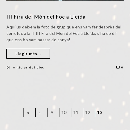
III Fira del Món del Foc a Lleida
Aquí us deixem la foto de grup que ens vam fer desprès del
correfoc a la II III Fira del Mon del Foc a Lleida, s’ha de dir
que ens ho vam passar de conya!
Llegir més...
Articles del bloc
0
«
‹
9
10
11
12
13