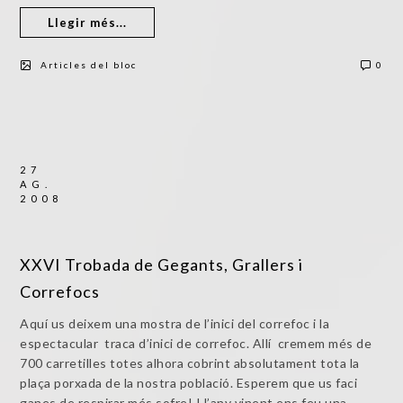
Llegir més...
Articles del bloc
0
27
AG.
2008
XXVI Trobada de Gegants, Grallers i
Correfocs
Aquí us deixem una mostra de l’inici del correfoc i la
espectacular traca d’inici de correfoc. Allí cremem més de
700 carretilles totes alhora cobrint absolutament tota la
plaça porxada de la nostra població. Esperem que us faci
ganes de respirar més sofre! I l’any vinent ens feu una