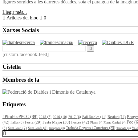
figures sorgides a les darreres dècades, sota el paraigua de la imaginació
Llegir més...
Articles del bloc
0
Xarxes Socials
[custom-facebook-feed]
Cistella
Membres de la
Etiquetes
#PiroFocPPCC
(89)
Borge
2015
(7)
2016
(10)
2017
(6)
Ball Diables
(11)
Bestiari
(14)
(42)
Festes
(42)
Foc
(6
Festa
(29)
Festa Major
(30)
Falles
(6)
Flama
(4)
Flama Canigó
(4)
Trobada Gegants i Correfocs
(25)
Sant Joan
(7)
Valè
(5)
Sant Jordi
(5)
Tarragona
(3)
Tronada
(4)