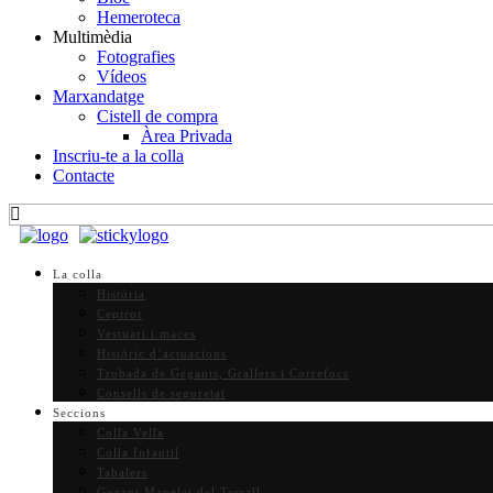
Hemeroteca
Multimèdia
Fotografies
Vídeos
Marxandatge
Cistell de compra
Àrea Privada
Inscriu-te a la colla
Contacte
La colla
Història
Ceptrot
Vestuari i maces
Històric d’actuacions
Trobada de Gegants, Grallers i Correfocs
Consells de seguretat
Seccions
Colla Vella
Colla Infantil
Tabalers
Gegant Manelet del Terrall