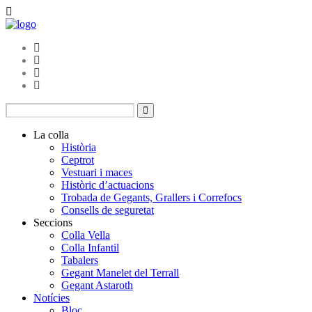
La colla
Història
Ceptrot
Vestuari i maces
Històric d’actuacions
Trobada de Gegants, Grallers i Correfocs
Consells de seguretat
Seccions
Colla Vella
Colla Infantil
Tabalers
Gegant Manelet del Terrall
Gegant Astaroth
Notícies
Bloc