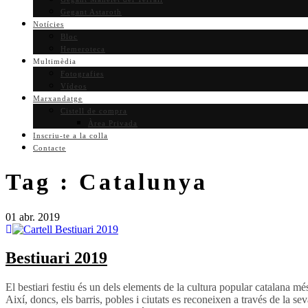
Gegant Astaroth
Notícies
Bloc
Hemeroteca
Multimèdia
Fotografies
Vídeos
Marxandatge
Cistell de compra
Àrea Privada
Inscriu-te a la colla
Contacte
Tag :
Catalunya
01
abr.
2019
Bestiuari 2019
El bestiari festiu és un dels elements de la cultura popular catalana m
Així, doncs, els barris, pobles i ciutats es reconeixen a través de la s