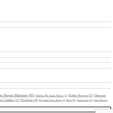
es Borges Blanques
(85)
Dimonis
Diables Recerca
(25)
Diables Pla Santa Maria
(5)
Pirotècnia
(18)
os Catalans
(12)
Reus
(6)
Samarreta
(6)
Programa Festa Major
(4)
Sant Antoni