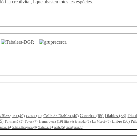
 i la creativitat, i que abasten totes les espècies.
s Blanques
(49)
Colla de Diables
(40)
Correfoc
(65)
Diables
(83)
Diabl
Cartell
(11)
5)
Llibre
(56)
Hemeroteca
(19)
Fotos
(7)
jornada
(6)
La Mercè
(8)
Païs
Formació
(5)
Illes
(4)
ncia
(6)
Vídeos
(6)
Víbria Tarragona
(3)
web
(5)
Wordpress
(3)