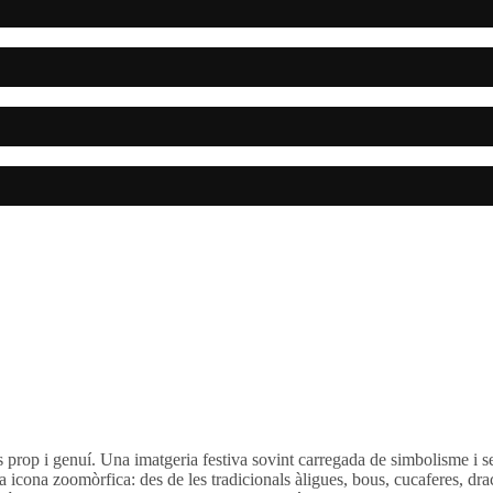
és prop i genuí. Una imatgeria festiva sovint carregada de simbolisme i s
eva icona zoomòrfica: des de les tradicionals àligues, bous, cucaferes, dr