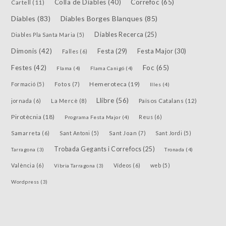
Colla de Diables
(40)
Correfoc
(65)
Cartell
(11)
Diables
(83)
Diables Borges Blanques
(85)
Diables Recerca
(25)
Diables Pla Santa Maria
(5)
Dimonis
(42)
Festa
(29)
Festa Major
(30)
Falles
(6)
Festes
(42)
Foc
(65)
Flama
(4)
Flama Canigó
(4)
Hemeroteca
(19)
Fotos
(7)
Formació
(5)
Illes
(4)
Llibre
(56)
jornada
(6)
La Mercè
(8)
Països Catalans
(12)
Pirotècnia
(18)
Reus
(6)
Programa Festa Major
(4)
Samarreta
(6)
Sant Joan
(7)
Sant Antoni
(5)
Sant Jordi
(5)
Trobada Gegants i Correfocs
(25)
Tarragona
(3)
Tronada
(4)
València
(6)
Vídeos
(6)
Víbria Tarragona
(3)
web
(5)
Wordpress
(3)