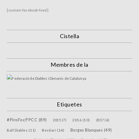
[custom-facebook-feed]
Cistella
Membres de la
Etiquetes
#PiroFocPPCC
(89)
2015
(7)
2016
(10)
2017
(6)
Borges Blanques
(49)
Bestiari
(14)
Ball Diables
(11)