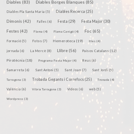
Diables
(83)
Diables Borges Blanques
(85)
Diables Recerca
(25)
Diables Pla Santa Maria
(5)
Dimonis
(42)
Festa
(29)
Festa Major
(30)
Falles
(6)
Festes
(42)
Foc
(65)
Flama
(4)
Flama Canigó
(4)
Hemeroteca
(19)
Fotos
(7)
Formació
(5)
Illes
(4)
Llibre
(56)
jornada
(6)
La Mercè
(8)
Països Catalans
(12)
Pirotècnia
(18)
Reus
(6)
Programa Festa Major
(4)
Samarreta
(6)
Sant Joan
(7)
Sant Antoni
(5)
Sant Jordi
(5)
Trobada Gegants i Correfocs
(25)
Tarragona
(3)
Tronada
(4)
València
(6)
Vídeos
(6)
Víbria Tarragona
(3)
web
(5)
Wordpress
(3)