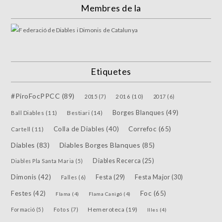
Membres de la
Etiquetes
#PiroFocPPCC
(89)
2015
(7)
2016
(10)
2017
(6)
Borges Blanques
(49)
Bestiari
(14)
Ball Diables
(11)
Colla de Diables
(40)
Correfoc
(65)
Cartell
(11)
Diables
(83)
Diables Borges Blanques
(85)
Diables Recerca
(25)
Diables Pla Santa Maria
(5)
Dimonis
(42)
Festa
(29)
Festa Major
(30)
Falles
(6)
Festes
(42)
Foc
(65)
Flama
(4)
Flama Canigó
(4)
Hemeroteca
(19)
Fotos
(7)
Formació
(5)
Illes
(4)