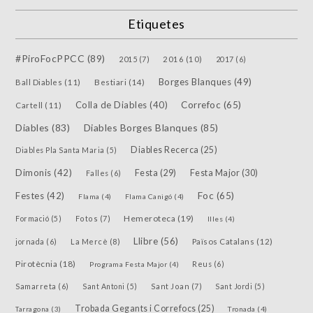
Etiquetes
#PiroFocPPCC
(89)
2015
(7)
2016
(10)
2017
(6)
Borges Blanques
(49)
Bestiari
(14)
Ball Diables
(11)
Colla de Diables
(40)
Correfoc
(65)
Cartell
(11)
Diables
(83)
Diables Borges Blanques
(85)
Diables Recerca
(25)
Diables Pla Santa Maria
(5)
Dimonis
(42)
Festa
(29)
Festa Major
(30)
Falles
(6)
Festes
(42)
Foc
(65)
Flama
(4)
Flama Canigó
(4)
Hemeroteca
(19)
Fotos
(7)
Formació
(5)
Illes
(4)
Llibre
(56)
jornada
(6)
La Mercè
(8)
Països Catalans
(12)
Pirotècnia
(18)
Reus
(6)
Programa Festa Major
(4)
Samarreta
(6)
Sant Joan
(7)
Sant Antoni
(5)
Sant Jordi
(5)
Trobada Gegants i Correfocs
(25)
Tarragona
(3)
Tronada
(4)