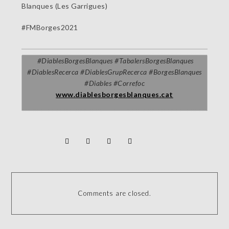
Blanques (Les Garrigues)
#FMBorges2021
#
DiablesBorgesBlanques #TabalersBorgesBlanques
#
DiablesRecerca #DiablesGrupRecerca
#
BorgesBlanques
#Diables #Correfoc
www.diablesborgesblanques.cat
Comments are closed.