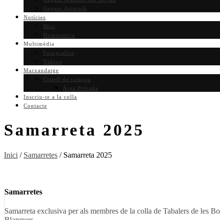
Gegant Astaroth
Notícies
Bloc
Hemeroteca
Multimèdia
Fotografies
Vídeos
Marxandatge
Cistell de compra
Àrea Privada
Inscriu-te a la colla
Contacte
Samarreta 2025
Inici
/
Samarretes
/ Samarreta 2025
Samarretes
Samarreta exclusiva per als membres de la colla de Tabalers de les B
Blanques.