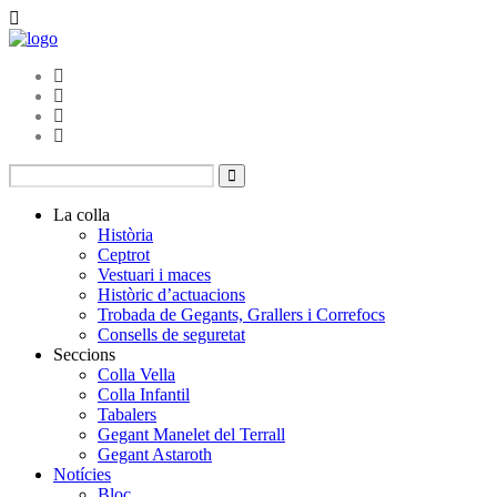
La colla
Història
Ceptrot
Vestuari i maces
Històric d’actuacions
Trobada de Gegants, Grallers i Correfocs
Consells de seguretat
Seccions
Colla Vella
Colla Infantil
Tabalers
Gegant Manelet del Terrall
Gegant Astaroth
Notícies
Bloc