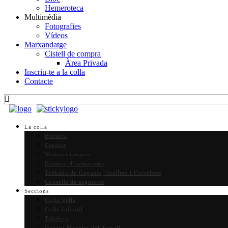
Hemeroteca
Multimèdia
Fotografies
Vídeos
Marxandatge
Cistell de compra
Àrea Privada
Inscriu-te a la colla
Contacte
La colla
Història
Ceptrot
Vestuari i maces
Històric d’actuacions
Trobada de Gegants, Grallers i Correfocs
Consells de seguretat
Seccions
Colla Vella
Colla Infantil
Tabalers
Gegant Manelet del Terrall