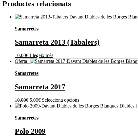
Productes relacionats
Samarretes
Samarreta 2013 (Tabalers)
10.00
€
Llegeix més
Oferta!
Samarretes
Samarreta 2017
El
El
Aquest
10.00
€
5.00
€
Selecciona opcions
preu
preu
producte
original
actual
té
era:
és:
diverses
Samarretes
10.00€.
5.00€.
variants.
Les
Polo 2009
opcions