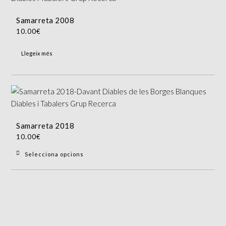
variants.
pàgina
Les
del
Samarreta 2008
opcions
producte
10.00
€
es
poden
Llegeix més
triar
a
la
pàgina
del
producte
Samarreta 2018
10.00
€
Aquest
Selecciona opcions
producte
té
diverses
variants.
Les
opcions